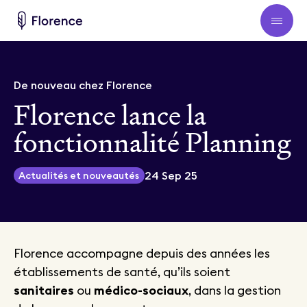
ur les
établissements
Établissements de santé
De nouveau chez Florence
Se connecter Admin
Florence lance la
Devenir vacataire Florence
Demander un RDV
fonctionnalité Planning
Notre entreprise
venir
vacataire
24 Sep 25
Actualités et nouveautés
élécharger l'appli
Créer un compte
Florence accompagne depuis des années les
établissements de santé, qu’ils soient
sanitaires
ou
médico-sociaux
, dans la gestion